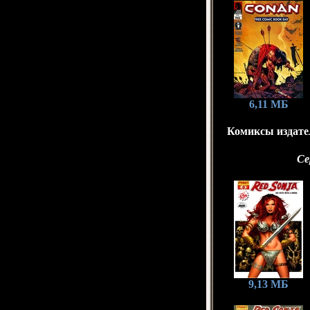
6,11 МБ
Комиксы издател
Се
9,13 МБ