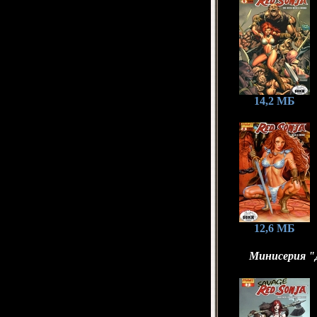
14,2 МБ
12,6 МБ
Минисерия "