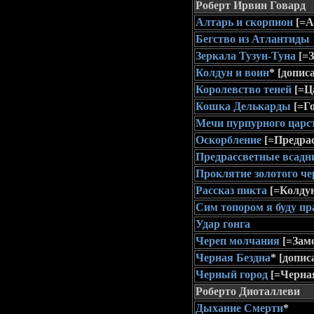
Роберт Ирвин Говард
Алтарь и скорпион
[=А
Бегство из Атлантиды
Зеркала Тузун-Туна
[=
Колдун и воин
*
[допис
Королевство теней
[=Ц
Кошка Делькарды
[=Г
Мечи пурпурного царс
Оскорбление
[=Предра
Предрассветные всадн
Проклятие золотого че
Рассказ пикта
[=Колдун
Сим топором я буду пр
Удар гонга
Череп молчания
[=Зам
Черная Бездна
*
[допис
Черный город
[=Черная
Роберто Диоталлеви
Дыхание Смерти
*