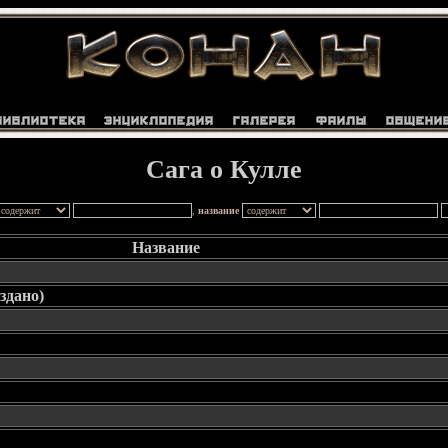
Сага о Кулле
,
название
Название
издано)