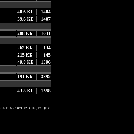
40.6 КБ
1404
39.6 КБ
1407
288 КБ
1031
262 КБ
134
215 КБ
145
49.8 КБ
1396
191 КБ
3895
43.8 КБ
1558
азки у соответствующих