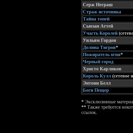
Серж Неграш
Страж источника
Тайна топей
Сьюзан Аттей
Участь Королей
(сетев
Уильям Гордон
Долина Тигров
*
Пожиратель огня
*
Черный город
Христо Карликов
Король Кулл
(сетевое 
Энтони Белл
Боги Пещер
*
Эксклюзивные материал
**
Также требуется неко
ссылок.