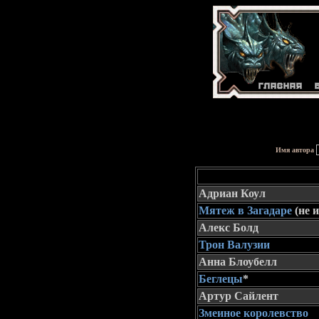
Имя автора
Адриан Коул
Мятеж в Загадаре
(не 
Алекс Болд
Трон Валузии
Анна Блоубелл
Беглецы
*
Артур Сайлент
Змеиное королевство