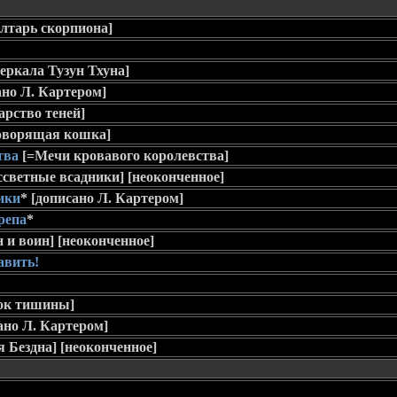
лтарь скорпиона]
Зеркала Тузун Тхуна]
ано Л. Картером]
арство теней]
оворящая кошка]
тва
[=Мечи кровавого королевства]
ссветные всадники] [неоконченное]
ики
*
[дописано Л. Картером]
репа
*
 и воин] [неоконченное]
авить!
ок тишины]
ано Л. Картером]
 Бездна] [неоконченное]