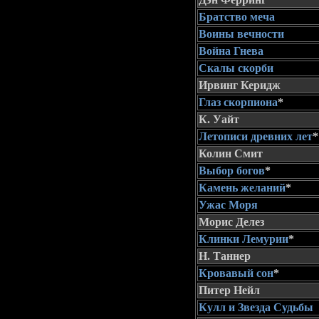
Братство меча
Воины вечности
Война Гнева
Скалы скорби
Ирвинг Керидж
Глаз скорпиона
*
К. Уайт
Летописи древних лет
*
Колин Смит
Выбор богов
*
Камень желаний
*
Ужас Моря
Морис Делез
Клинки Лемурии
*
Н. Таннер
Кровавый сон
*
Питер Нейл
Кулл и Звезда Судьбы