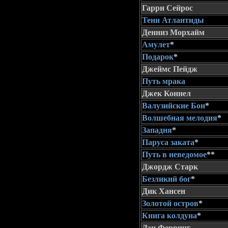
Гарри Сейрос
Тени Атлантиды
Денниз Морхайм
Амулет
*
Подарок
*
Джеймс Пейдж
Путь мрака
Джек Коннел
Валузийские Бои
*
Волшебная мелодия
*
Западня
*
Паруса заката
*
Путь в неведомое
**
Джордж Старк
Безликий бог
*
Дик Хансен
Золотой остров
*
Книга колдуна
*
Дэн Ферринг