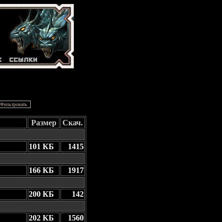
Размер
Скач.
101 КБ
1415
166 КБ
1917
200 КБ
142
202 КБ
1560